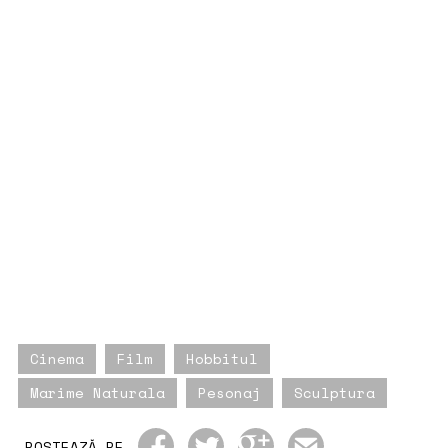
Cinema
Film
Hobbitul
Marime Naturala
Pesonaj
Sculptura
POSTEAZĂ PE