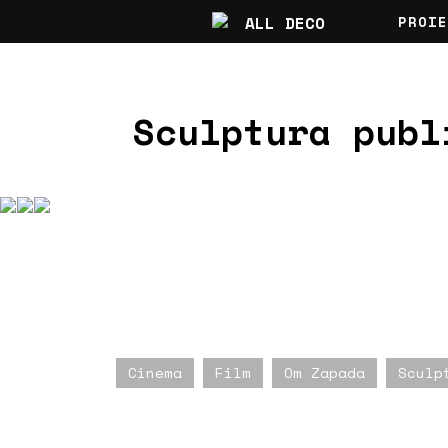
PROIE
Sculptura publ
Cinema
Film
Om Zapada
Sculp